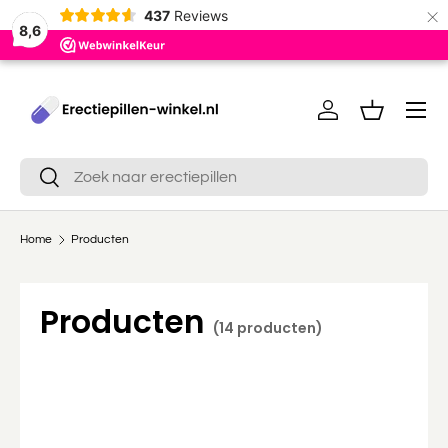
×
437
Reviews
8,6
Ga naar inhoud
Menu
Inloggen
Mandje
Zoeken
Zoeken
Home
Producten
Producten
(14 producten)