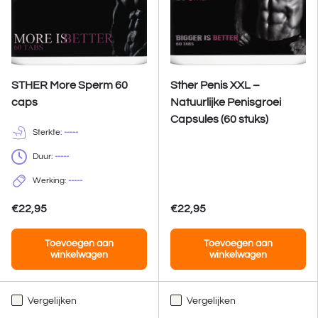
STHER More Sperm 60
Sther Penis XXL –
caps
Natuurlijke Penisgroei
Capsules (60 stuks)
Sterkte:
-----
Duur:
-----
Werking:
-----
€22,95
€22,95
Toevoegen aan
Toevoegen aan
winkelwagen
winkelwagen
Vergelijken
Vergelijken