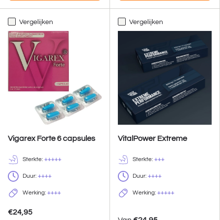
Vergelijken
Vergelijken
Vigarex Forte 6 capsules
VitalPower Extreme
Sterkte:
+++++
Sterkte:
+++
Duur:
++++
Duur:
++++
Werking:
++++
Werking:
+++++
€24,95
Van
€24,95