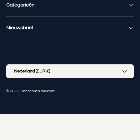
Categorieën
Nieuwsbrief
Geaccepteerde betaalmethoden
Land/Regio
Nederland (EUR €)
© 2026
Erectiepillen-winkel.nl
.