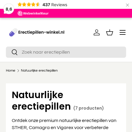
×
437
Reviews
8,6
Ga naar inhoud
Menu
Inloggen
Mandje
Zoeken
Zoeken
Home
Natuurlijke erectiepillen
Natuurlijke
erectiepillen
(7 producten)
Ontdek onze premium natuurlijke erectiepillen van
STHER, Camagra en Vigarex voor verbeterde