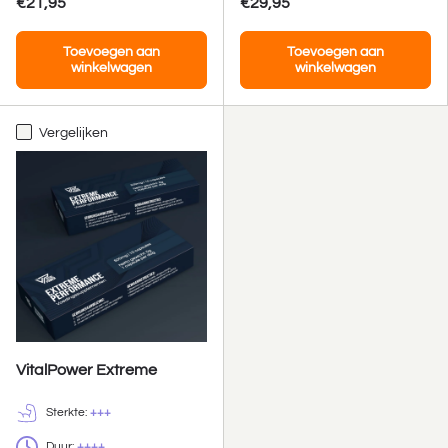
€21,95
€29,95
Toevoegen aan
Toevoegen aan
winkelwagen
winkelwagen
Vergelijken
VitalPower Extreme
Sterkte:
+++
Duur:
++++