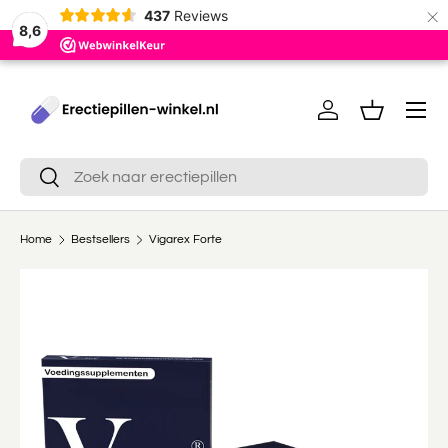
×
437
Reviews
8,6
Ga naar inhoud
Menu
Inloggen
Mandje
Zoeken
Zoeken
Home
Bestsellers
Vigarex Forte