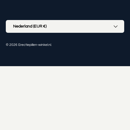
Geaccepteerde betaalmethoden
Land/Regio
Nederland (EUR €)
© 2026
Erectiepillen-winkel.nl
.