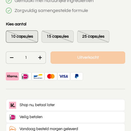
Gemaakt met natuurlijke ingrediënten
Zorgvuldig samengestelde formule
Kies aantal
10 capsules
15 capsules
25 capsules
Aantal
Uitverkocht
-
+
Shop nu, betaal later
Veilig betalen
Vandaag besteld morgen geleverd