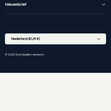
Nieuwsbrief
Geaccepteerde betaalmethoden
Land/Regio
Nederland (EUR €)
© 2026
Erectiepillen-winkel.nl
.