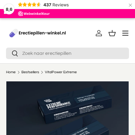
×
437
Reviews
8,6
Ga naar inhoud
Menu
Inloggen
Mandje
Zoeken
Zoeken
Home
Bestsellers
VitalPower Extreme